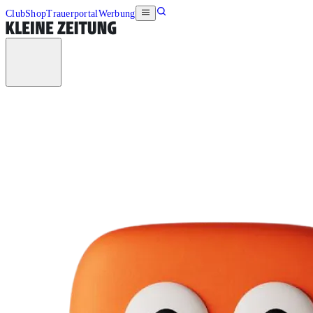
Club
Shop
Trauerportal
Werbung