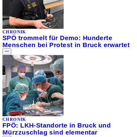
CHRONIK
SPÖ trommelt für Demo: Hunderte
Menschen bei Protest in Bruck erwartet
CHRONIK
FPÖ: LKH-Standorte in Bruck und
Mürzzuschlag sind elementar