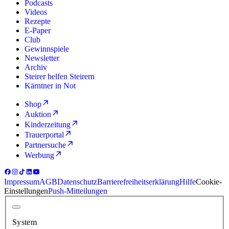
Podcasts
Videos
Rezepte
E-Paper
Club
Gewinnspiele
Newsletter
Archiv
Steirer helfen Steirern
Kärntner in Not
Shop
Auktion
Kinderzeitung
Trauerportal
Partnersuche
Werbung
Impressum
AGB
Datenschutz
Barrierefreiheitserklärung
Hilfe
Cookie-
Einstellungen
Push-Mitteilungen
System