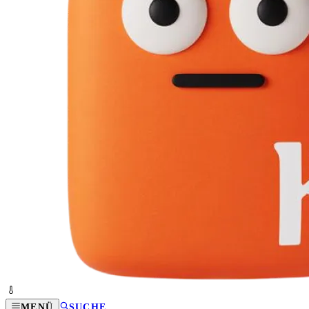
MENÜ
SUCHE