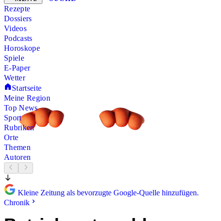
Rezepte
Dossiers
Videos
Podcasts
Horoskope
Spiele
E-Paper
Wetter
Startseite
Meine Region
Top News
Sport
Rubriken
Orte
Themen
Autoren
Kleine Zeitung als bevorzugte Google-Quelle hinzufügen.
Chronik