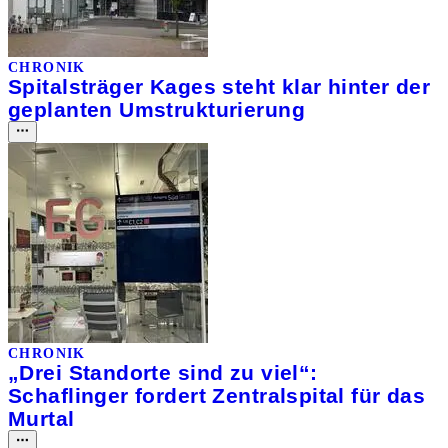
CHRONIK
Spitalsträger Kages steht klar hinter der
geplanten Umstrukturierung
CHRONIK
„Drei Standorte sind zu viel“:
Schaflinger fordert Zentralspital für das
Murtal