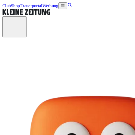
Club
Shop
Trauerportal
Werbung