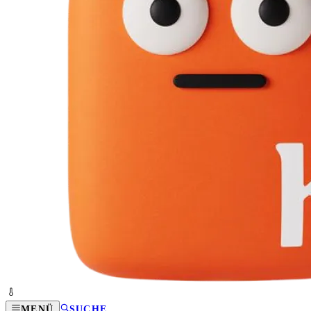
MENÜ
SUCHE