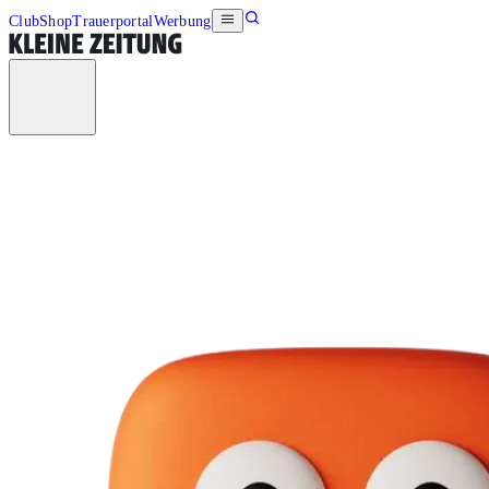
Club
Shop
Trauerportal
Werbung