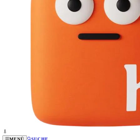
MENÜ
SUCHE