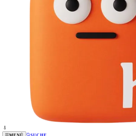
MENÜ
SUCHE