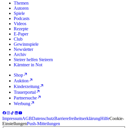
Themen
Autoren
Spiele
Podcasts
Videos
Rezepte
E-Paper
Club
Gewinnspiele
Newsletter
Archiv
Steirer helfen Steirern
Kärntner in Not
Shop
Auktion
Kinderzeitung
Trauerportal
Partnersuche
Werbung
Impressum
AGB
Datenschutz
Barrierefreiheitserklärung
Hilfe
Cookie-
Einstellungen
Push-Mitteilungen