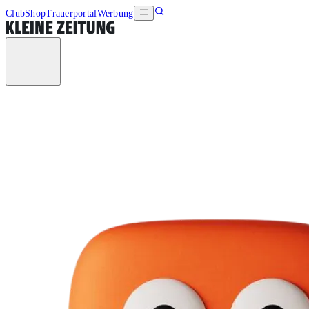
Club
Shop
Trauerportal
Werbung