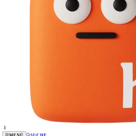
MENÜ
SUCHE