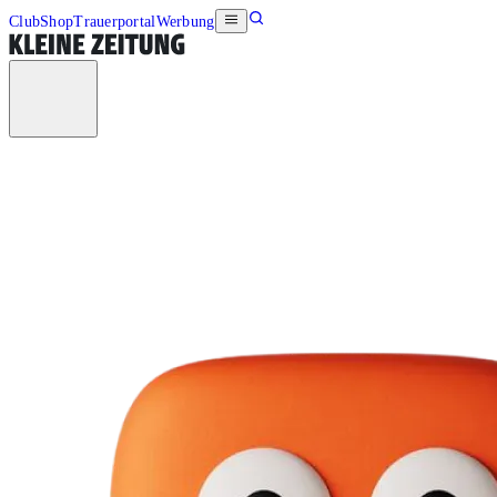
Club
Shop
Trauerportal
Werbung