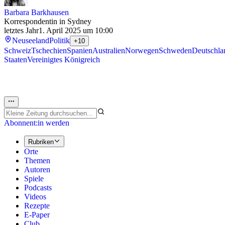
Barbara Barkhausen
Korrespondentin in Sydney
letztes Jahr
1. April 2025 um 10:00
Neuseeland
Politik
+10
Schweiz
Tschechien
Spanien
Australien
Norwegen
Schweden
Deutschla
Staaten
Vereinigtes Königreich
Abonnent:in werden
Rubriken
Orte
Themen
Autoren
Spiele
Podcasts
Videos
Rezepte
E-Paper
Club