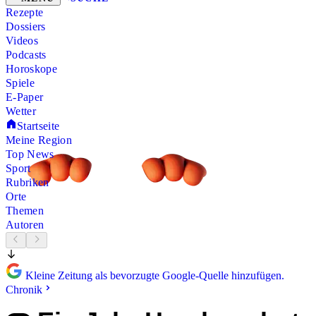
Rezepte
Dossiers
Videos
Podcasts
Horoskope
Spiele
E-Paper
Wetter
Startseite
Meine Region
Top News
Sport
Rubriken
Orte
Themen
Autoren
Kleine Zeitung als bevorzugte Google-Quelle hinzufügen.
Chronik