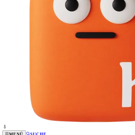
MENÜ
SUCHE