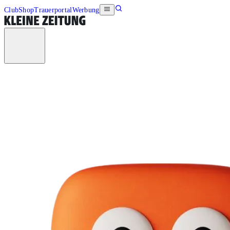
Club
Shop
Trauerportal
Werbung