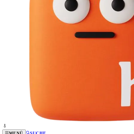
MENÜ
SUCHE