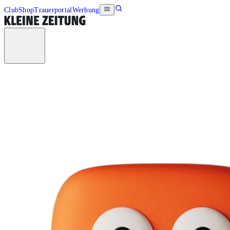
Club
Shop
Trauerportal
Werbung