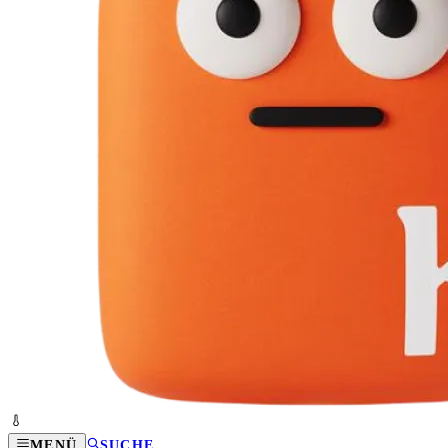
MENÜ
SUCHE