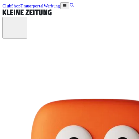
Club
Shop
Trauerportal
Werbung