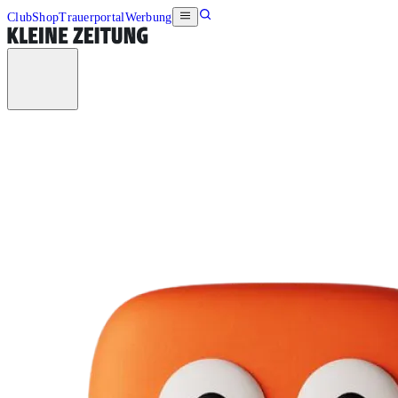
Club
Shop
Trauerportal
Werbung