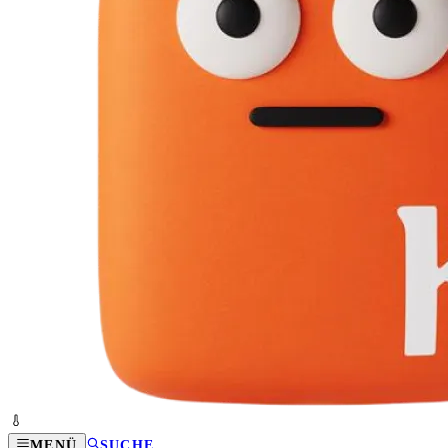
MENÜ
SUCHE