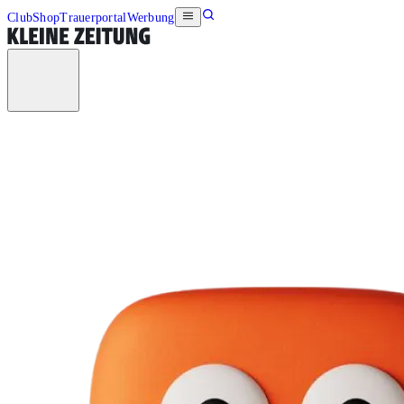
Club
Shop
Trauerportal
Werbung