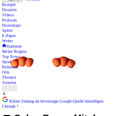
Rezepte
Dossiers
Videos
Podcasts
Horoskope
Spiele
E-Paper
Wetter
Startseite
Meine Region
Top News
Sport
Rubriken
Orte
Themen
Autoren
Kleine Zeitung als bevorzugte Google-Quelle hinzufügen.
Chronik