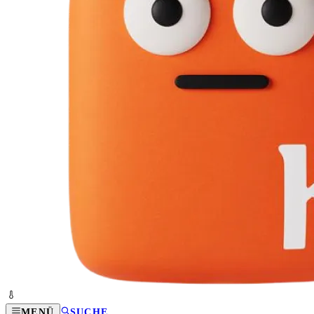
MENÜ
SUCHE