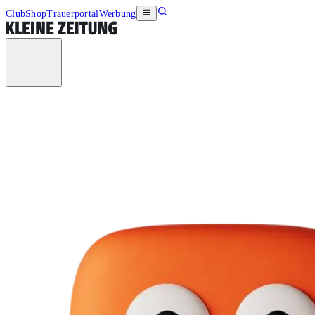
Club
Shop
Trauerportal
Werbung