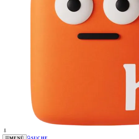
MENÜ
SUCHE