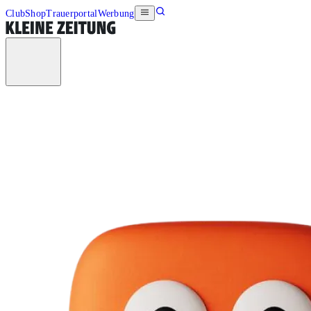
Club
Shop
Trauerportal
Werbung