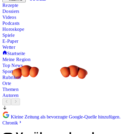
Rezepte
Dossiers
Videos
Podcasts
Horoskope
Spiele
E-Paper
Wetter
Startseite
Meine Region
Top News
Sport
Rubriken
Orte
Themen
Autoren
Kleine Zeitung als bevorzugte Google-Quelle hinzufügen.
Chronik