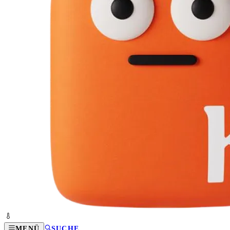
MENÜ
SUCHE