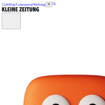
Club
Shop
Trauerportal
Werbung