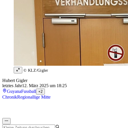
© KLZ/Gigler
Hubert Gigler
letztes Jahr
12. März 2025 um 18:25
Guyana
Fussball
+2
Chronik
Regionallige Mitte