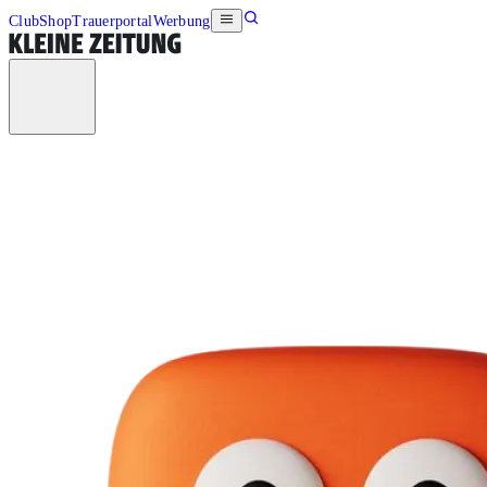
Club
Shop
Trauerportal
Werbung