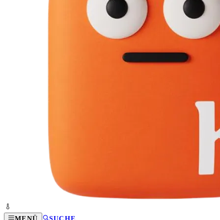
MENÜ
SUCHE