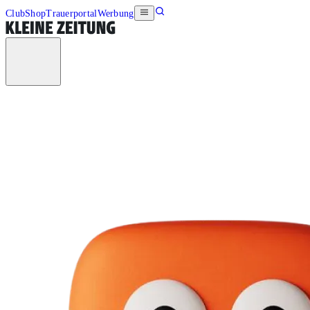
Club
Shop
Trauerportal
Werbung