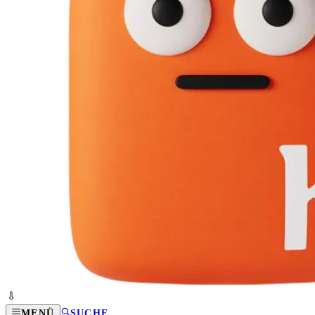
MENÜ
SUCHE