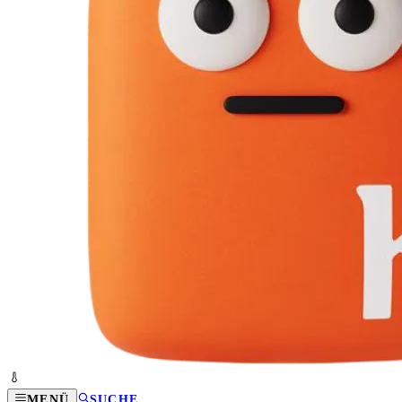
MENÜ
SUCHE