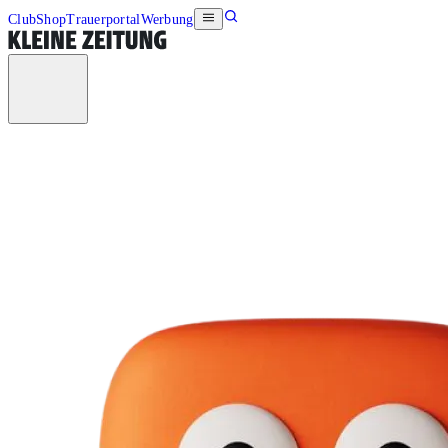
Club
Shop
Trauerportal
Werbung