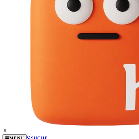
MENÜ
SUCHE