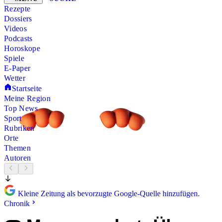
Rezepte
Dossiers
Videos
Podcasts
Horoskope
Spiele
E-Paper
Wetter
Startseite
Meine Region
Top News
Sport
Rubriken
Orte
Themen
Autoren
Kleine Zeitung als bevorzugte Google-Quelle hinzufügen.
Chronik