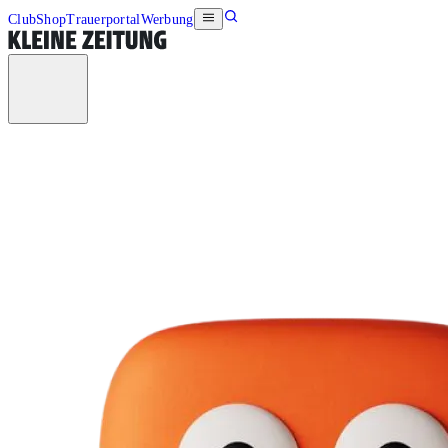
Club
Shop
Trauerportal
Werbung