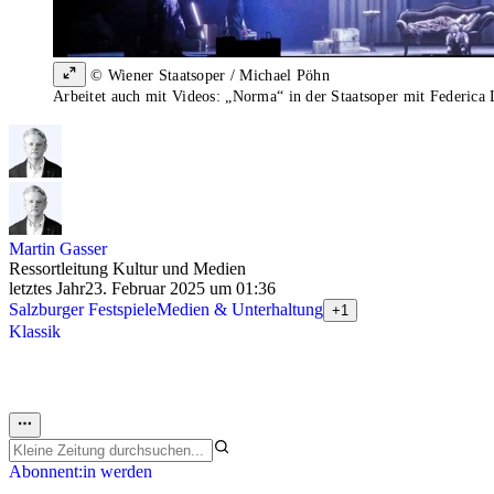
© Wiener Staatsoper / Michael Pöhn
Arbeitet auch mit Videos: „Norma“ in der Staatsoper mit Federica
Martin Gasser
Ressortleitung Kultur und Medien
letztes Jahr
23. Februar 2025 um 01:36
Salzburger Festspiele
Medien & Unterhaltung
+1
Klassik
Abonnent:in werden