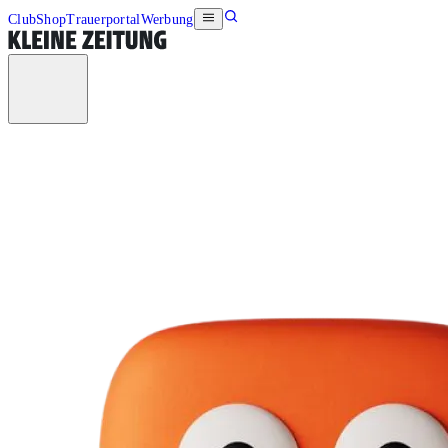
Club
Shop
Trauerportal
Werbung