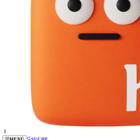
MENÜ
SUCHE