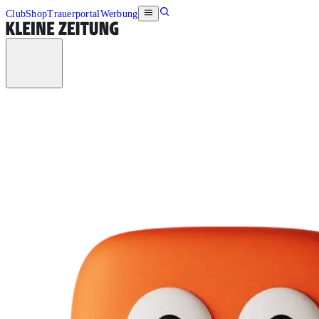
Club
Shop
Trauerportal
Werbung