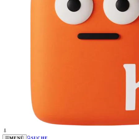
MENÜ
SUCHE