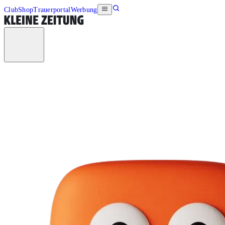
Club
Shop
Trauerportal
Werbung