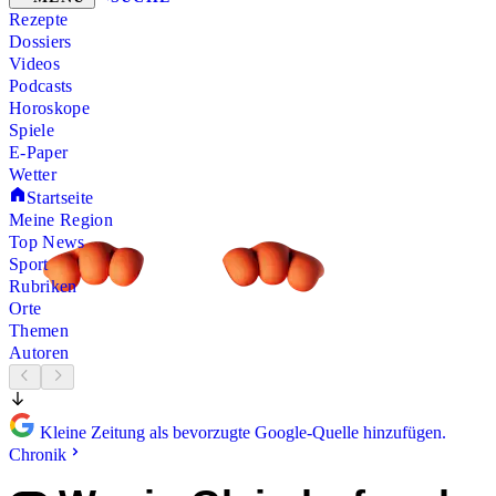
Rezepte
Dossiers
Videos
Podcasts
Horoskope
Spiele
E-Paper
Wetter
Startseite
Meine Region
Top News
Sport
Rubriken
Orte
Themen
Autoren
Kleine Zeitung als bevorzugte Google-Quelle hinzufügen.
Chronik