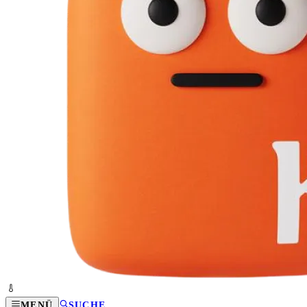
MENÜ
SUCHE