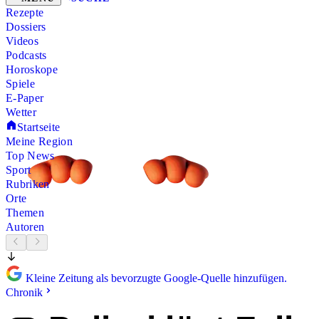
Rezepte
Dossiers
Videos
Podcasts
Horoskope
Spiele
E-Paper
Wetter
Startseite
Meine Region
Top News
Sport
Rubriken
Orte
Themen
Autoren
Kleine Zeitung als bevorzugte Google-Quelle hinzufügen.
Chronik