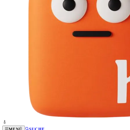
MENÜ
SUCHE