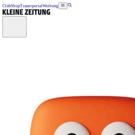
Club
Shop
Trauerportal
Werbung