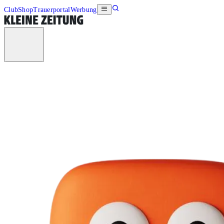
Club
Shop
Trauerportal
Werbung