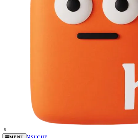
MENÜ
SUCHE