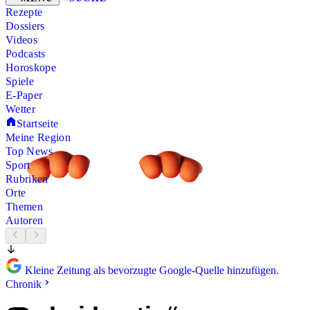
Rezepte
Dossiers
Videos
Podcasts
Horoskope
Spiele
E-Paper
Wetter
Startseite
Meine Region
Top News
Sport
Rubriken
Orte
Themen
Autoren
Kleine Zeitung als bevorzugte Google-Quelle hinzufügen.
Chronik