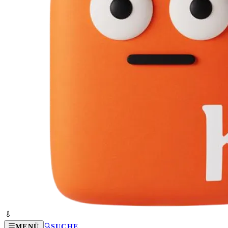
MENÜ
SUCHE