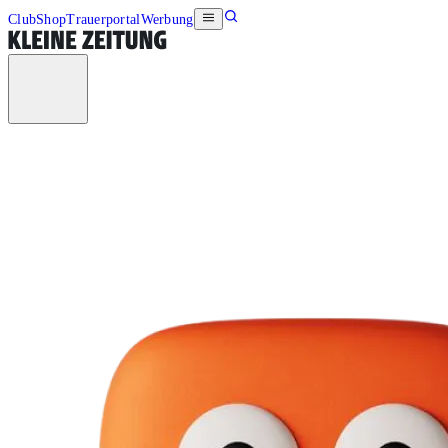
Club
Shop
Trauerportal
Werbung