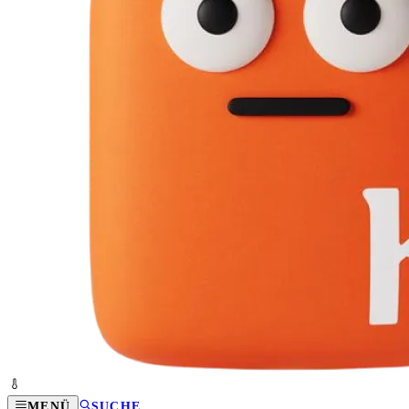
MENÜ
SUCHE