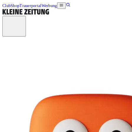
Club
Shop
Trauerportal
Werbung