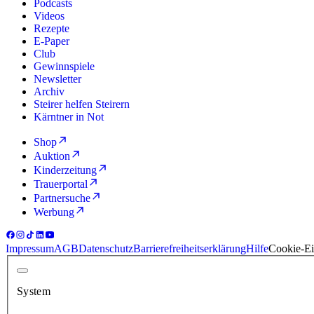
Podcasts
Videos
Rezepte
E-Paper
Club
Gewinnspiele
Newsletter
Archiv
Steirer helfen Steirern
Kärntner in Not
Shop
Auktion
Kinderzeitung
Trauerportal
Partnersuche
Werbung
Impressum
AGB
Datenschutz
Barrierefreiheitserklärung
Hilfe
Cookie-Ei
System