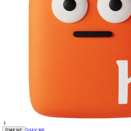
MENÜ
SUCHE