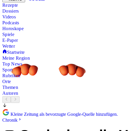
Rezepte
Dossiers
Videos
Podcasts
Horoskope
Spiele
E-Paper
Wetter
Startseite
Meine Region
Top News
Sport
Rubriken
Orte
Themen
Autoren
Kleine Zeitung als bevorzugte Google-Quelle hinzufügen.
Chronik