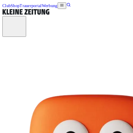
Club
Shop
Trauerportal
Werbung