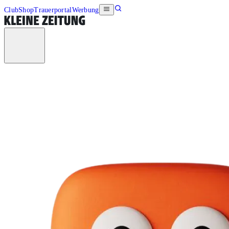
Club
Shop
Trauerportal
Werbung