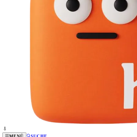
MENÜ
SUCHE