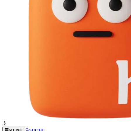
MENÜ
SUCHE