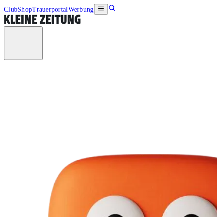
Club
Shop
Trauerportal
Werbung