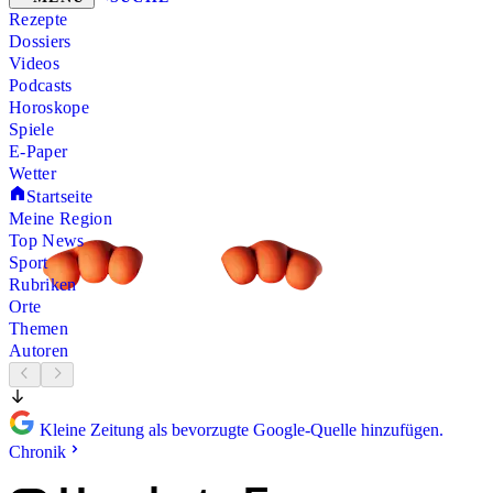
Rezepte
Dossiers
Videos
Podcasts
Horoskope
Spiele
E-Paper
Wetter
Startseite
Meine Region
Top News
Sport
Rubriken
Orte
Themen
Autoren
Kleine Zeitung als bevorzugte Google-Quelle hinzufügen.
Chronik