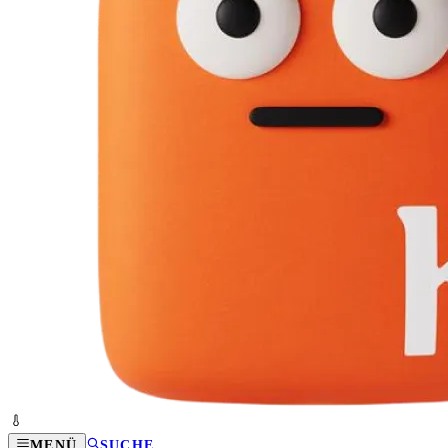
MENÜ
SUCHE