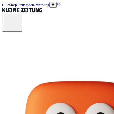
Club
Shop
Trauerportal
Werbung