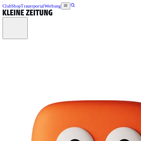
Club
Shop
Trauerportal
Werbung