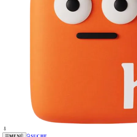
MENÜ
SUCHE