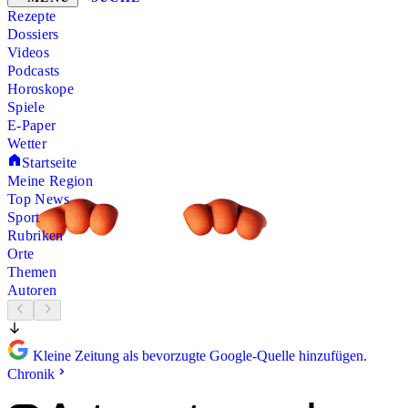
Rezepte
Dossiers
Videos
Podcasts
Horoskope
Spiele
E-Paper
Wetter
Startseite
Meine Region
Top News
Sport
Rubriken
Orte
Themen
Autoren
Kleine Zeitung als bevorzugte Google-Quelle hinzufügen.
Chronik