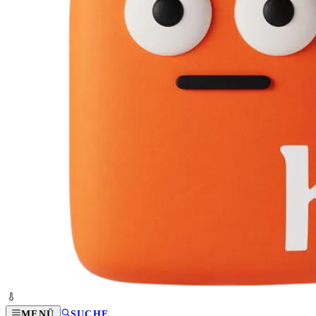
MENÜ
SUCHE