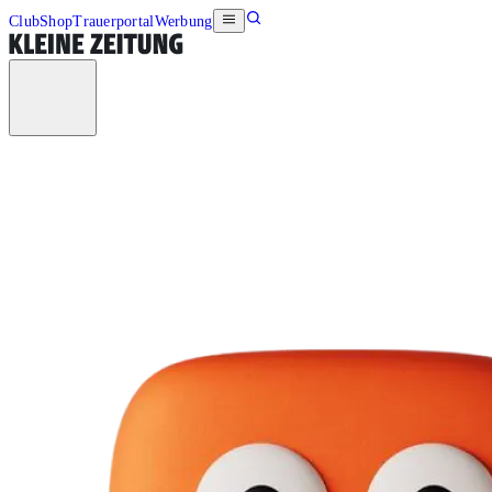
Club
Shop
Trauerportal
Werbung