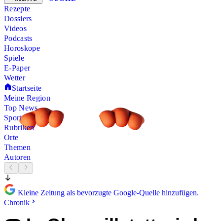
Rezepte
Dossiers
Videos
Podcasts
Horoskope
Spiele
E-Paper
Wetter
Startseite
Meine Region
Top News
Sport
Rubriken
Orte
Themen
Autoren
Kleine Zeitung als bevorzugte Google-Quelle hinzufügen.
Chronik