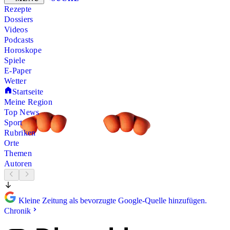
Rezepte
Dossiers
Videos
Podcasts
Horoskope
Spiele
E-Paper
Wetter
Startseite
Meine Region
Top News
Sport
Rubriken
Orte
Themen
Autoren
Kleine Zeitung als bevorzugte Google-Quelle hinzufügen.
Chronik