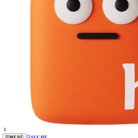
MENÜ
SUCHE