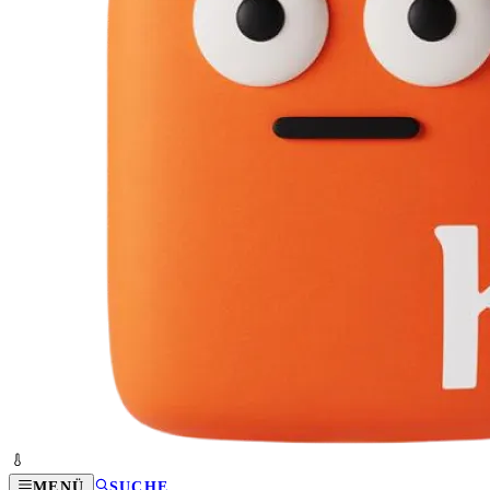
MENÜ
SUCHE