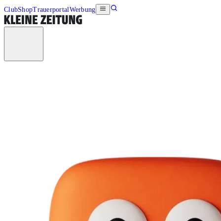
Club
Shop
Trauerportal
Werbung