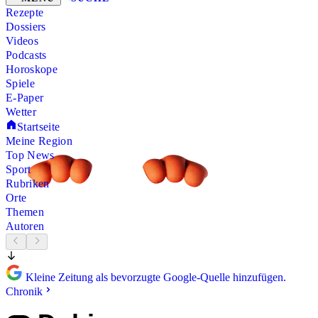
Rezepte
Dossiers
Videos
Podcasts
Horoskope
Spiele
E-Paper
Wetter
Startseite
Meine Region
Top News
Sport
Rubriken
Orte
Themen
Autoren
Kleine Zeitung als bevorzugte Google-Quelle hinzufügen.
Chronik