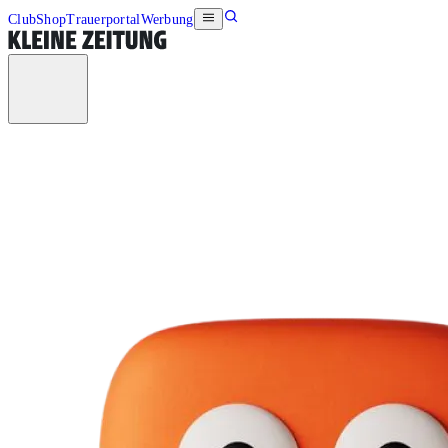
Club
Shop
Trauerportal
Werbung