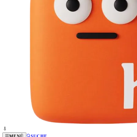
MENÜ
SUCHE