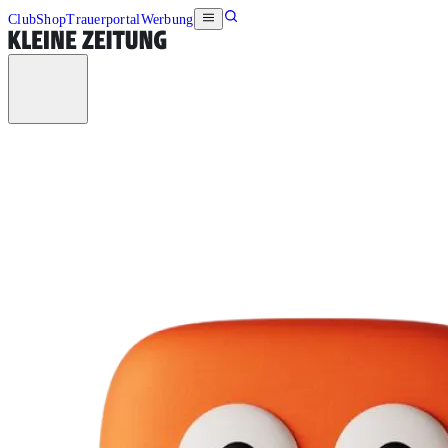
Club
Shop
Trauerportal
Werbung