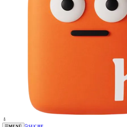
MENÜ
SUCHE