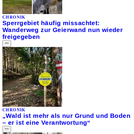
CHRONIK
Sperrgebiet häufig missachtet:
Wanderweg zur Geierwand nun wieder
freigegeben
CHRONIK
„Wald ist mehr als nur Grund und Boden
– er ist eine Verantwortung“