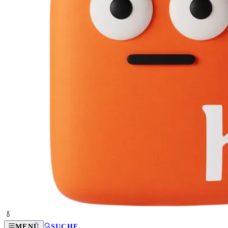
MENÜ
SUCHE