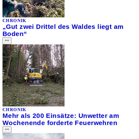
CHRONIK
„Gut zwei Drittel des Waldes liegt am
Boden“
CHRONIK
Mehr als 200 Einsätze: Unwetter am
Wochenende forderte Feuerwehren