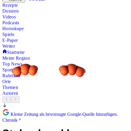
Rezepte
Dossiers
Videos
Podcasts
Horoskope
Spiele
E-Paper
Wetter
Startseite
Meine Region
Top News
Sport
Rubriken
Orte
Themen
Autoren
Kleine Zeitung als bevorzugte Google-Quelle hinzufügen.
Chronik