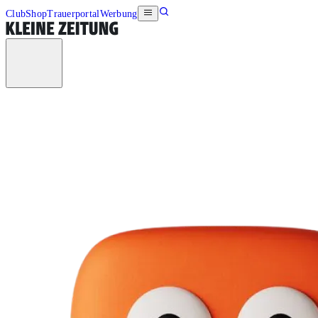
Club
Shop
Trauerportal
Werbung