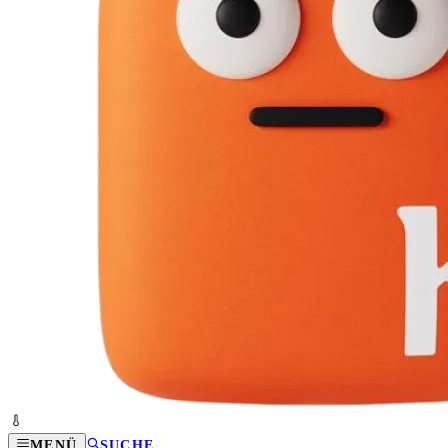
MENÜ
SUCHE