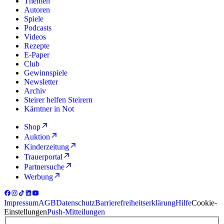
Themen
Autoren
Spiele
Podcasts
Videos
Rezepte
E-Paper
Club
Gewinnspiele
Newsletter
Archiv
Steirer helfen Steirern
Kärntner in Not
Shop
Auktion
Kinderzeitung
Trauerportal
Partnersuche
Werbung
Impressum
AGB
Datenschutz
Barrierefreiheitserklärung
Hilfe
Cookie-
Einstellungen
Push-Mitteilungen