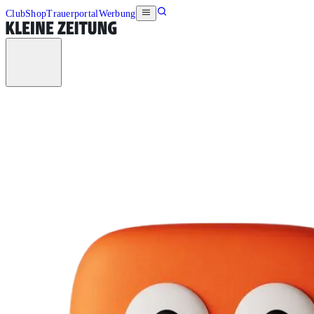
Club
Shop
Trauerportal
Werbung