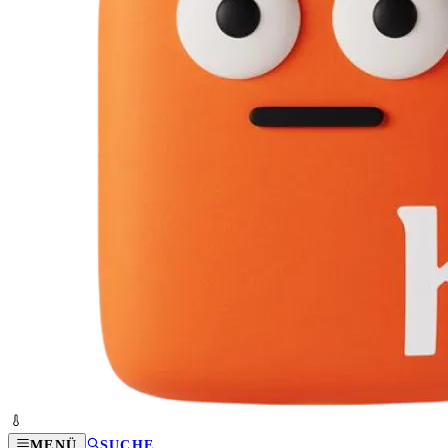
MENÜ
SUCHE