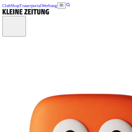
Club
Shop
Trauerportal
Werbung