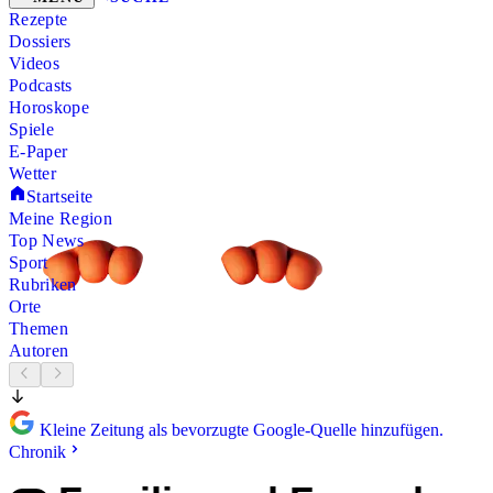
Rezepte
Dossiers
Videos
Podcasts
Horoskope
Spiele
E-Paper
Wetter
Startseite
Meine Region
Top News
Sport
Rubriken
Orte
Themen
Autoren
Kleine Zeitung als bevorzugte Google-Quelle hinzufügen.
Chronik