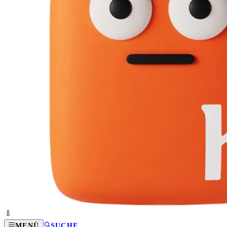
MENÜ
SUCHE