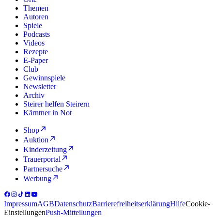
Themen
Autoren
Spiele
Podcasts
Videos
Rezepte
E-Paper
Club
Gewinnspiele
Newsletter
Archiv
Steirer helfen Steirern
Kärntner in Not
Shop
Auktion
Kinderzeitung
Trauerportal
Partnersuche
Werbung
Impressum
AGB
Datenschutz
Barrierefreiheitserklärung
Hilfe
Cookie-
Einstellungen
Push-Mitteilungen