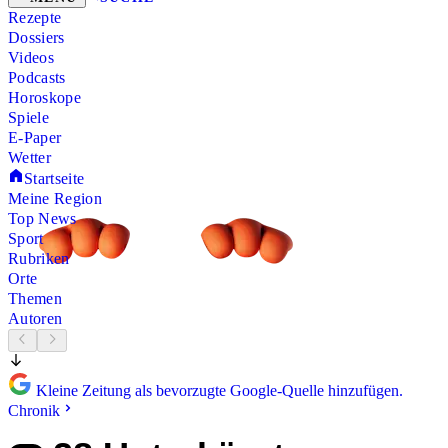
Rezepte
Dossiers
Videos
Podcasts
Horoskope
Spiele
E-Paper
Wetter
Startseite
Meine Region
Top News
Sport
Rubriken
Orte
Themen
Autoren
Kleine Zeitung als bevorzugte Google-Quelle hinzufügen.
Chronik