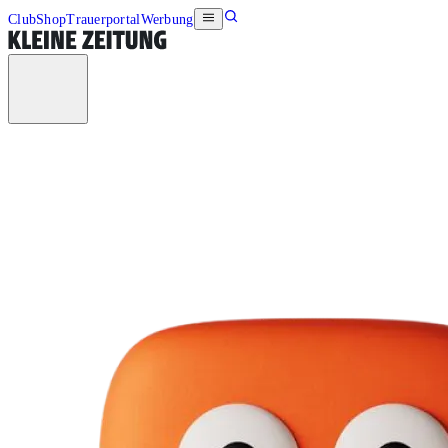
Club
Shop
Trauerportal
Werbung