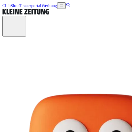
Club
Shop
Trauerportal
Werbung