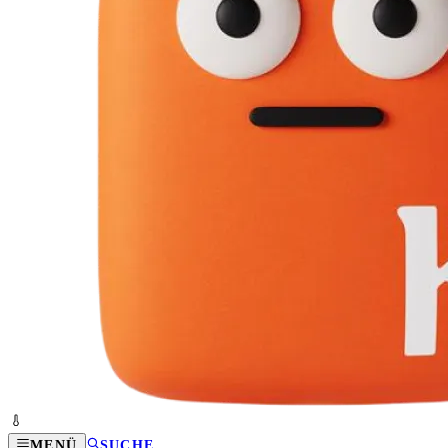
MENÜ
SUCHE