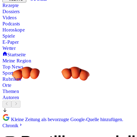
Rezepte
Dossiers
Videos
Podcasts
Horoskope
Spiele
E-Paper
Wetter
Startseite
Meine Region
Top News
Sport
Rubriken
Orte
Themen
Autoren
Kleine Zeitung als bevorzugte Google-Quelle hinzufügen.
Chronik