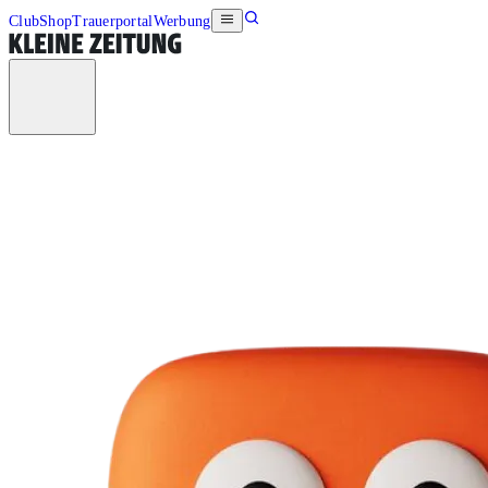
Club
Shop
Trauerportal
Werbung