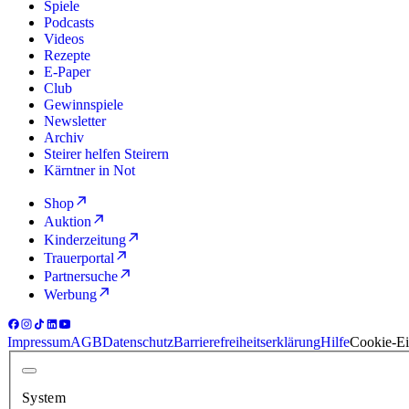
Spiele
Podcasts
Videos
Rezepte
E-Paper
Club
Gewinnspiele
Newsletter
Archiv
Steirer helfen Steirern
Kärntner in Not
Shop
Auktion
Kinderzeitung
Trauerportal
Partnersuche
Werbung
Impressum
AGB
Datenschutz
Barrierefreiheitserklärung
Hilfe
Cookie-Ei
System