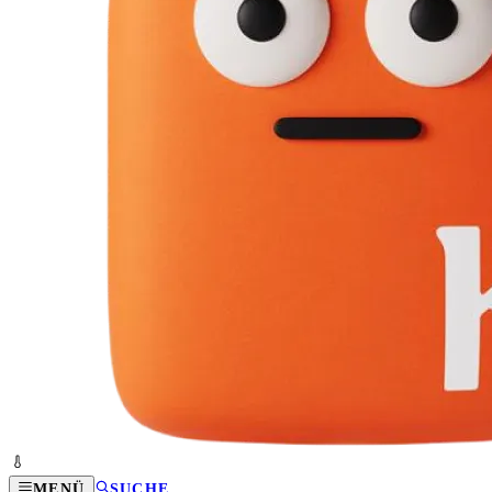
MENÜ
SUCHE