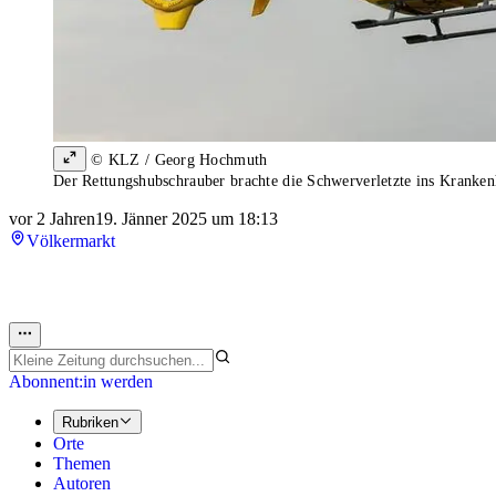
© KLZ / Georg Hochmuth
Der Rettungshubschrauber brachte die Schwerverletzte ins Kranke
vor 2 Jahren
19. Jänner 2025 um 18:13
Völkermarkt
Abonnent:in werden
Rubriken
Orte
Themen
Autoren