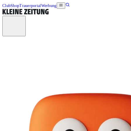
Club
Shop
Trauerportal
Werbung