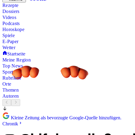
Rezepte
Dossiers
Videos
Podcasts
Horoskope
Spiele
E-Paper
Wetter
Startseite
Meine Region
Top News
Sport
Rubriken
Orte
Themen
Autoren
Kleine Zeitung als bevorzugte Google-Quelle hinzufügen.
Chronik