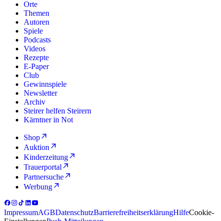
Orte
Themen
Autoren
Spiele
Podcasts
Videos
Rezepte
E-Paper
Club
Gewinnspiele
Newsletter
Archiv
Steirer helfen Steirern
Kärntner in Not
Shop
Auktion
Kinderzeitung
Trauerportal
Partnersuche
Werbung
Impressum
AGB
Datenschutz
Barrierefreiheitserklärung
Hilfe
Cookie-