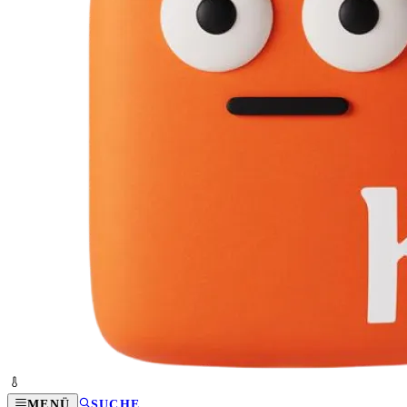
MENÜ
SUCHE