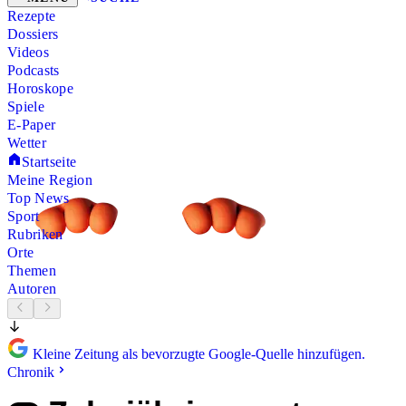
Rezepte
Dossiers
Videos
Podcasts
Horoskope
Spiele
E-Paper
Wetter
Startseite
Meine Region
Top News
Sport
Rubriken
Orte
Themen
Autoren
Kleine Zeitung als bevorzugte Google-Quelle hinzufügen.
Chronik