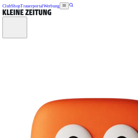
Club
Shop
Trauerportal
Werbung