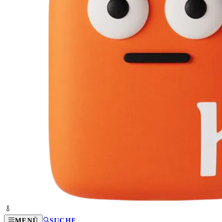
MENÜ
SUCHE