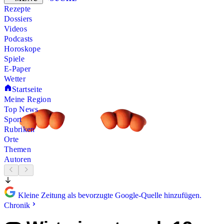
Rezepte
Dossiers
Videos
Podcasts
Horoskope
Spiele
E-Paper
Wetter
Startseite
Meine Region
Top News
Sport
Rubriken
Orte
Themen
Autoren
Kleine Zeitung als bevorzugte Google-Quelle hinzufügen.
Chronik