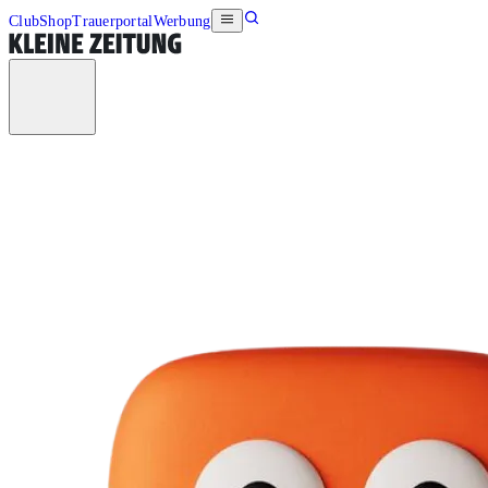
Club
Shop
Trauerportal
Werbung