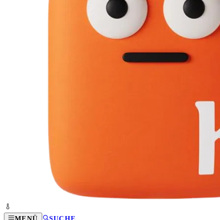
MENÜ
SUCHE