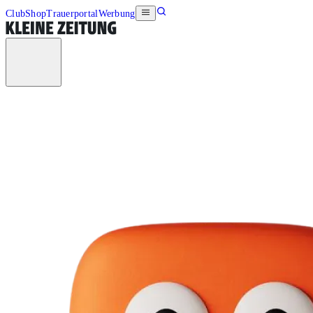
Club
Shop
Trauerportal
Werbung