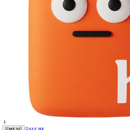
MENÜ
SUCHE