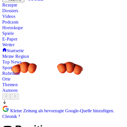
Rezepte
Dossiers
Videos
Podcasts
Horoskope
Spiele
E-Paper
Wetter
Startseite
Meine Region
Top News
Sport
Rubriken
Orte
Themen
Autoren
Kleine Zeitung als bevorzugte Google-Quelle hinzufügen.
Chronik