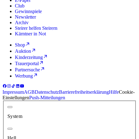
E-Paper
Club
Gewinnspiele
Newsletter
Archiv
Steirer helfen Steirern
Kärntner in Not
Shop
Auktion
Kinderzeitung
Trauerportal
Partnersuche
Werbung
Impressum
AGB
Datenschutz
Barrierefreiheitserklärung
Hilfe
Cookie-
Einstellungen
Push-Mitteilungen
System
Hell