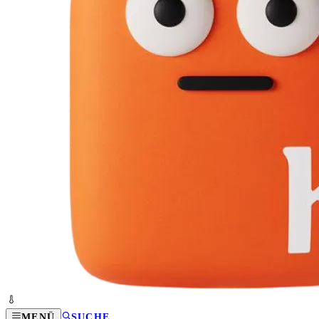
MENÜ
SUCHE