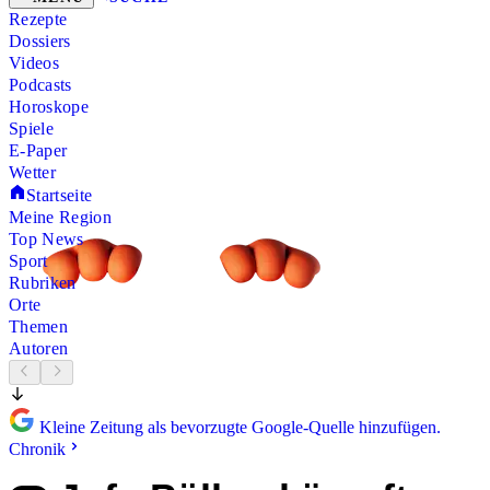
Rezepte
Dossiers
Videos
Podcasts
Horoskope
Spiele
E-Paper
Wetter
Startseite
Meine Region
Top News
Sport
Rubriken
Orte
Themen
Autoren
Kleine Zeitung als bevorzugte Google-Quelle hinzufügen.
Chronik