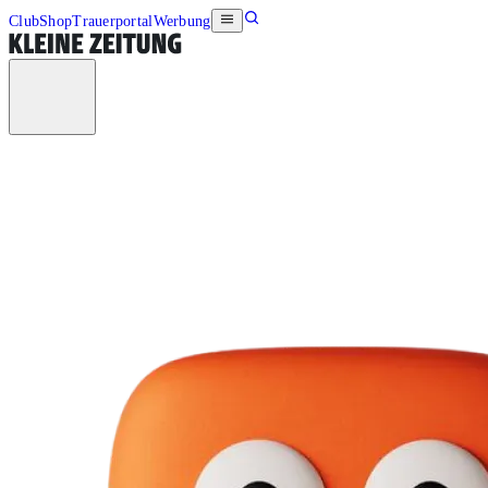
Club
Shop
Trauerportal
Werbung