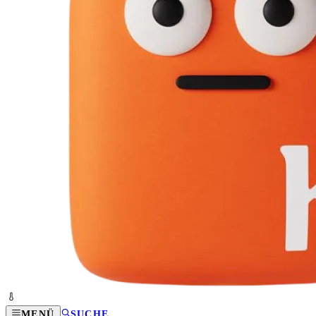
MENÜ
SUCHE