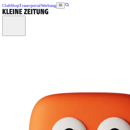
Club
Shop
Trauerportal
Werbung