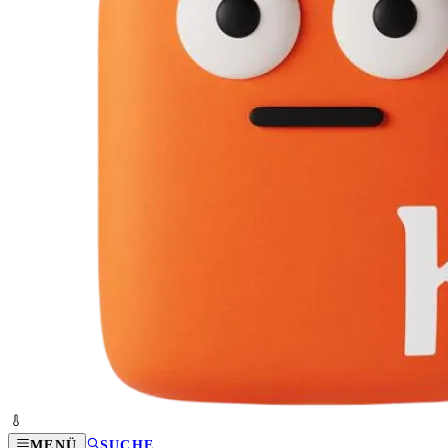
MENÜ
SUCHE