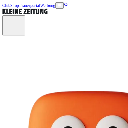
Club
Shop
Trauerportal
Werbung