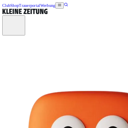
Club
Shop
Trauerportal
Werbung