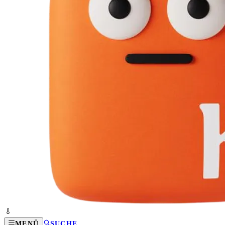
MENÜ
SUCHE