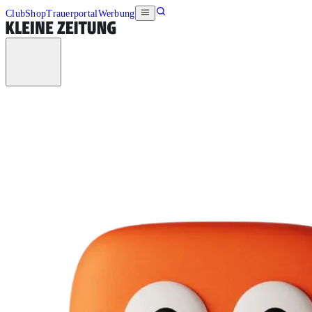
Club
Shop
Trauerportal
Werbung