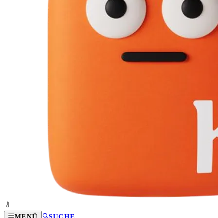
MENÜ
SUCHE