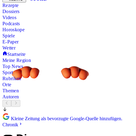
Rezepte
Dossiers
Videos
Podcasts
Horoskope
Spiele
E-Paper
Wetter
Startseite
Meine Region
Top News
Sport
Rubriken
Orte
Themen
Autoren
Kleine Zeitung als bevorzugte Google-Quelle hinzufügen.
Chronik